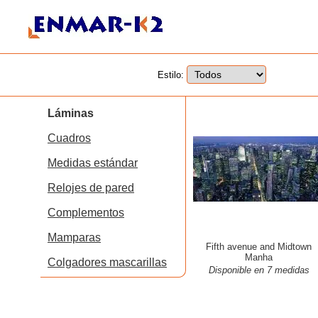
Estilo:
Láminas
Cuadros
Medidas estándar
Relojes de pared
Complementos
Mamparas
Fifth avenue and Midtown
Manha
Colgadores mascarillas
Disponible en 7 medidas