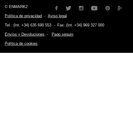
© ENMARK2
Política de privacidad
-
Aviso legal
Tel.: (Int. +34) 635 690 553
-
Fax: (Int. +34) 969 327 000
Envíos y Devoluciones
-
Pago seguro
Política de cookies