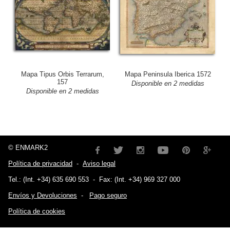
Mapa Tipus Orbis Terrarum,
Mapa Peninsula Iberica 1572
157
Disponible en 2 medidas
Disponible en 2 medidas
© ENMARK2
Política de privacidad
-
Aviso legal
Tel.: (Int. +34) 635 690 553
-
Fax: (Int. +34) 969 327 000
Envíos y Devoluciones
-
Pago seguro
Política de cookies