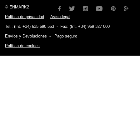
© ENMARK2
Política de privacidad
-
Aviso legal
Tel.: (Int. +34) 635 690 553
-
Fax: (Int. +34) 969 327 000
Envíos y Devoluciones
-
Pago seguro
Política de cookies