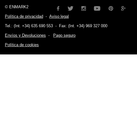
© ENMARK2
Política de privacidad
-
Aviso legal
Tel.: (Int. +34) 635 690 553
-
Fax: (Int. +34) 969 327 000
Envíos y Devoluciones
-
Pago seguro
Política de cookies