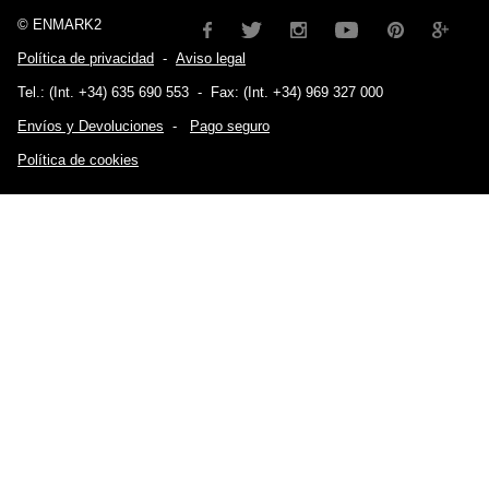
© ENMARK2
Política de privacidad
-
Aviso legal
Tel.: (Int. +34) 635 690 553
-
Fax: (Int. +34) 969 327 000
Envíos y Devoluciones
-
Pago seguro
Política de cookies