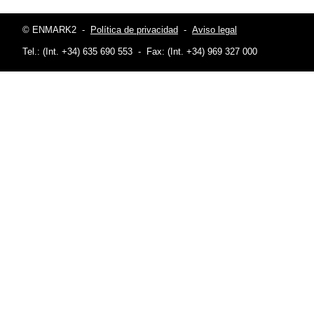
© ENMARK2
-
Política de privacidad
-
Aviso legal
Tel.: (Int. +34) 635 690 553
-
Fax: (Int. +34) 969 327 000