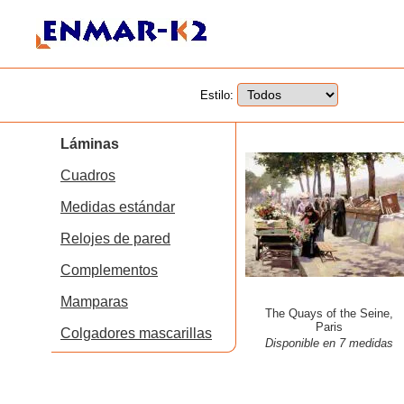
Estilo:
Láminas
Cuadros
Medidas estándar
Relojes de pared
Complementos
Mamparas
The Quays of the Seine,
Paris
Colgadores mascarillas
Disponible en 7 medidas