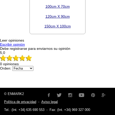
100cm X 70cm
120cm X 90cm
150cm X 100cm
Leer opiniones
Escribir opinión
Debe registrarse para enviarnos su opinión
5,0
0 opiniones
Orden:
© ENMARK2
Política de privacidad
-
Aviso legal
Tel.: (Int. +34) 635 690 553
-
Fax: (Int. +34) 969 327 000