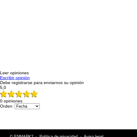
Leer opiniones
Escribir opinión
Debe registrarse para enviarnos su opinión
5,0
0 opiniones
Orden:
© ENMARK2
-
Política de privacidad
-
Aviso legal