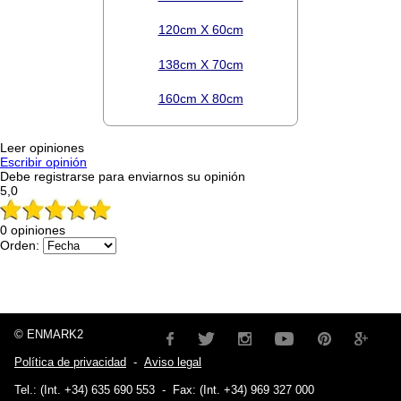
120cm X 60cm
138cm X 70cm
160cm X 80cm
Leer opiniones
Escribir opinión
Debe registrarse para enviarnos su opinión
5,0
0 opiniones
Orden:
© ENMARK2
Política de privacidad
-
Aviso legal
Tel.: (Int. +34) 635 690 553
-
Fax: (Int. +34) 969 327 000