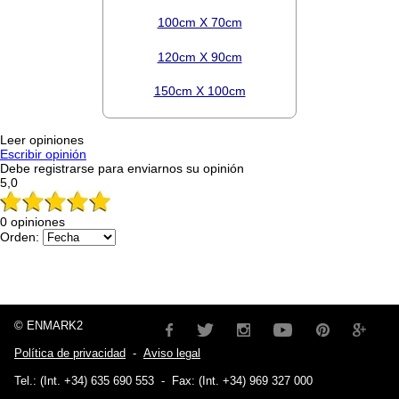
100cm X 70cm
120cm X 90cm
150cm X 100cm
Leer opiniones
Escribir opinión
Debe registrarse para enviarnos su opinión
5,0
0 opiniones
Orden:
© ENMARK2
Política de privacidad
-
Aviso legal
Tel.: (Int. +34) 635 690 553
-
Fax: (Int. +34) 969 327 000