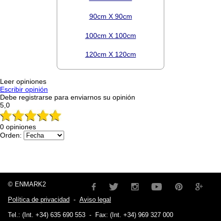
90cm X 90cm
100cm X 100cm
120cm X 120cm
Leer opiniones
Escribir opinión
Debe registrarse para enviarnos su opinión
5,0
0 opiniones
Orden:
© ENMARK2
Política de privacidad
-
Aviso legal
Tel.: (Int. +34) 635 690 553
-
Fax: (Int. +34) 969 327 000