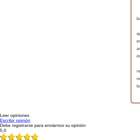
b
a
e
a
i
r
n
l
Leer opiniones
Escribir opinión
Debe registrarse para enviarnos su opinión
5,0