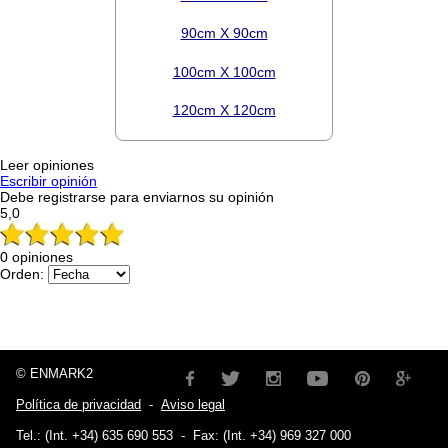
90cm X 90cm
100cm X 100cm
120cm X 120cm
Leer opiniones
Escribir opinión
Debe registrarse para enviarnos su opinión
5,0
0 opiniones
Orden:
© ENMARK2
Política de privacidad
-
Aviso legal
Tel.: (Int. +34) 635 690 553
-
Fax: (Int. +34) 969 327 000