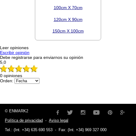
100cm X 70cm
120cm X 90cm
150cm X 100cm
Leer opiniones
Escribir opinión
Debe registrarse para enviarnos su opinión
5,0
0 opiniones
Orden:
© ENMARK2
Política de privacidad
-
Aviso legal
Tel.: (Int. +34) 635 690 553
-
Fax: (Int. +34) 969 327 000