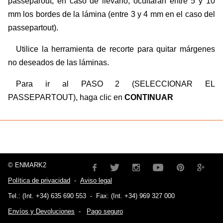
passeparout, en caso de llevarlo, ocultarán entre 5 y 10
mm los bordes de la lámina (entre 3 y 4 mm en el caso del
passepartout).
Utilice la herramienta de recorte para quitar márgenes
no deseados de las láminas.
Para ir al PASO 2 (SELECCIONAR EL
PASSEPARTOUT), haga clic en
CONTINUAR
© ENMARK2
Política de privacidad
-
Aviso legal
Tel.: (Int. +34) 635 690 553
-
Fax: (Int. +34) 969 327 000
Envíos y Devoluciones
-
Pago seguro