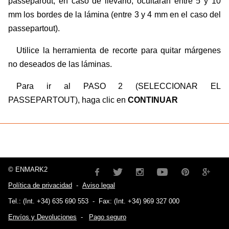
passeparout, en caso de llevarlo, ocultarán entre 5 y 10
mm los bordes de la lámina (entre 3 y 4 mm en el caso del
passepartout).
Utilice la herramienta de recorte para quitar márgenes
no deseados de las láminas.
Para ir al PASO 2 (SELECCIONAR EL
PASSEPARTOUT), haga clic en
CONTINUAR
© ENMARK2
Política de privacidad
-
Aviso legal
Tel.: (Int. +34) 635 690 553
-
Fax: (Int. +34) 969 327 000
Envíos y Devoluciones
-
Pago seguro