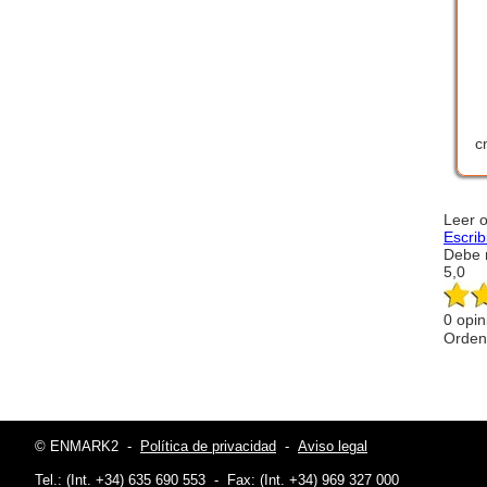
c
Leer 
Escrib
Debe r
5,0
0 opin
Orden
© ENMARK2
-
Política de privacidad
-
Aviso legal
Tel.: (Int. +34) 635 690 553
-
Fax: (Int. +34) 969 327 000