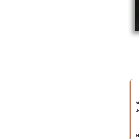
h
d
e