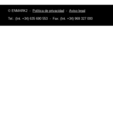
© ENMARK2
-
Política de privacidad
-
Aviso legal
Tel.: (Int. +34) 635 690 553
-
Fax: (Int. +34) 969 327 000