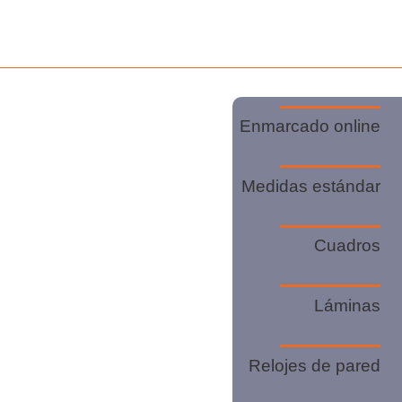
Enmarcado online
Medidas estándar
Cuadros
Láminas
Relojes de pared